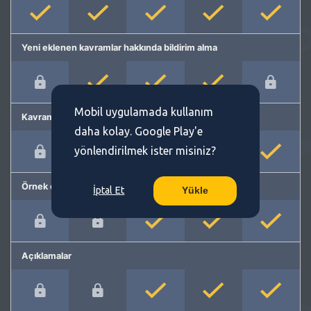
Yeni eklenen kavramlar hakkında bildirim alma
Mobil uygulamada kullanım
Kavram önerme
daha kolay. Google Play'e
yönlendirilmek ister misiniz?
Örnek cümleler
İptal Et
Yükle
Açıklamalar