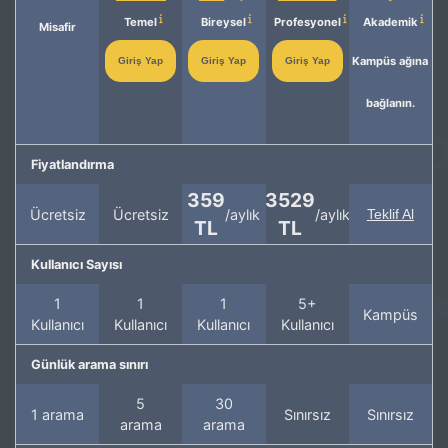
Temel
Bireysel
Profesyonel
Akademik
Misafir
Kampüs ağına
Giriş Yap
Giriş Yap
Giriş Yap
bağlanın.
Fiyatlandırma
359
3529
Ücretsiz
Ücretsiz
/aylık
/aylık
Teklif Al
TL
TL
Kullanıcı Sayısı
1
1
1
5+
Kampüs
Kullanıcı
Kullanıcı
Kullanıcı
Kullanıcı
Günlük arama sınırı
5
30
1 arama
Sınırsız
Sınırsız
arama
arama