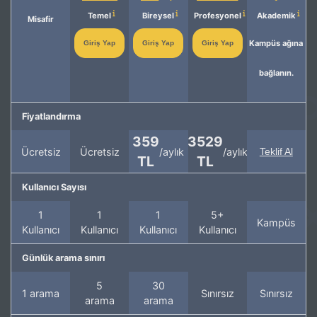
Temel
Bireysel
Profesyonel
Akademik
Misafir
Kampüs ağına
Giriş Yap
Giriş Yap
Giriş Yap
bağlanın.
Fiyatlandırma
359
3529
Ücretsiz
Ücretsiz
/aylık
/aylık
Teklif Al
TL
TL
Kullanıcı Sayısı
1
1
1
5+
Kampüs
Kullanıcı
Kullanıcı
Kullanıcı
Kullanıcı
Günlük arama sınırı
5
30
1 arama
Sınırsız
Sınırsız
arama
arama