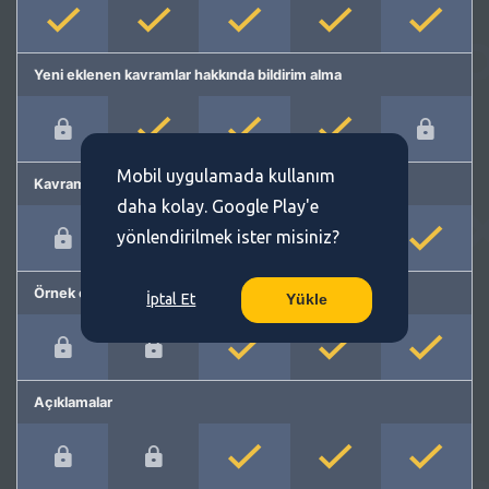
Yeni eklenen kavramlar hakkında bildirim alma
Mobil uygulamada kullanım
Kavram önerme
daha kolay. Google Play'e
yönlendirilmek ister misiniz?
Örnek cümleler
İptal Et
Yükle
Açıklamalar