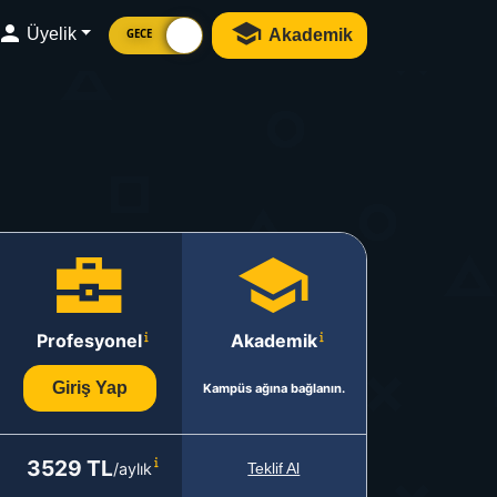
Üyelik
Akademik
GECE
Profesyonel
Akademik
Giriş Yap
Kampüs ağına bağlanın.
3529 TL
/aylık
Teklif Al