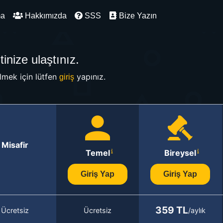
ma
Hakkımızda
SSS
Bize Yazın
inize ulaştınız.
mek için lütfen
yapınız.
giriş
Misafir
Temel
Bireysel
Giriş Yap
Giriş Yap
359 TL
Ücretsiz
Ücretsiz
/aylık