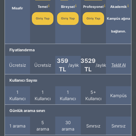
Temel
Bireysel
Profesyonel
Akademik
Misafir
Kampüs ağına
Giriş Yap
Giriş Yap
Giriş Yap
bağlanın.
Fiyatlandırma
359
3529
Ücretsiz
Ücretsiz
/aylık
/aylık
Teklif Al
TL
TL
Kullanıcı Sayısı
1
1
1
5+
Kampüs
Kullanıcı
Kullanıcı
Kullanıcı
Kullanıcı
Günlük arama sınırı
5
30
1 arama
Sınırsız
Sınırsız
arama
arama