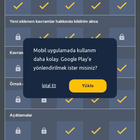
Yeni eklenen kavramlar hakkında bildirim alma
Mobil uygulamada kullanım
Kavram önerme
daha kolay. Google Play'e
yönlendirilmek ister misiniz?
Örnek cümleler
İptal Et
Yükle
Açıklamalar