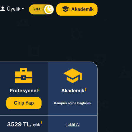
Üyelik
Akademik
GECE
Profesyonel
Akademik
Giriş Yap
Kampüs ağına bağlanın.
3529 TL
/aylık
Teklif Al