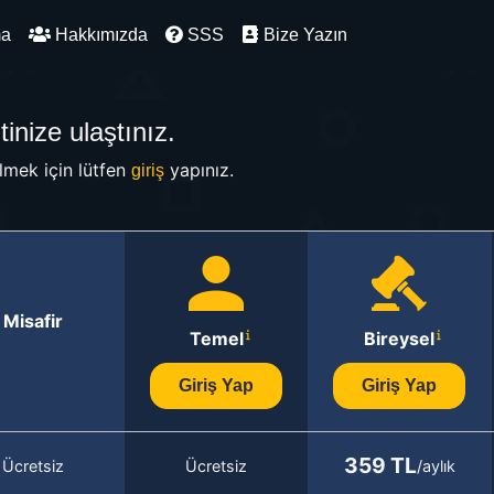
ma
Hakkımızda
SSS
Bize Yazın
inize ulaştınız.
mek için lütfen
yapınız.
giriş
Misafir
Temel
Bireysel
Giriş Yap
Giriş Yap
359 TL
Ücretsiz
Ücretsiz
/aylık