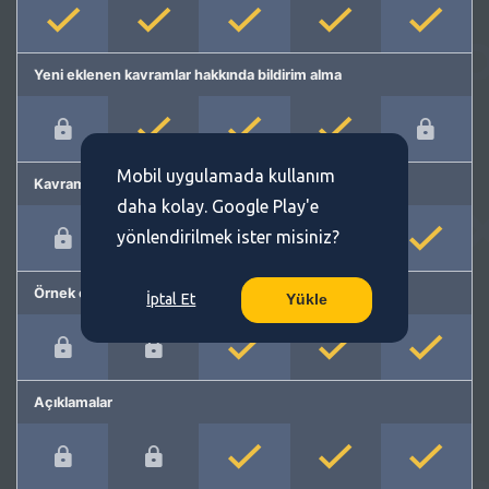
Yeni eklenen kavramlar hakkında bildirim alma
Mobil uygulamada kullanım
Kavram önerme
daha kolay. Google Play'e
yönlendirilmek ister misiniz?
Örnek cümleler
İptal Et
Yükle
Açıklamalar