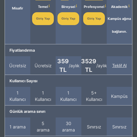
Temel
Bireysel
Profesyonel
Akademik
Misafir
Kampüs ağına
Giriş Yap
Giriş Yap
Giriş Yap
bağlanın.
Fiyatlandırma
359
3529
Ücretsiz
Ücretsiz
/aylık
/aylık
Teklif Al
TL
TL
Kullanıcı Sayısı
1
1
1
5+
Kampüs
Kullanıcı
Kullanıcı
Kullanıcı
Kullanıcı
Günlük arama sınırı
5
30
1 arama
Sınırsız
Sınırsız
arama
arama