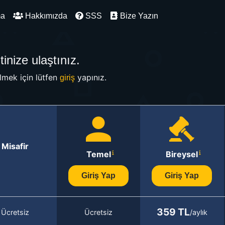
ma
Hakkımızda
SSS
Bize Yazın
inize ulaştınız.
mek için lütfen
yapınız.
giriş
Misafir
Temel
Bireysel
Giriş Yap
Giriş Yap
359 TL
Ücretsiz
Ücretsiz
/aylık