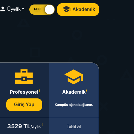
Üyelik
Akademik
GECE
Profesyonel
Akademik
Giriş Yap
Kampüs ağına bağlanın.
3529 TL
/aylık
Teklif Al