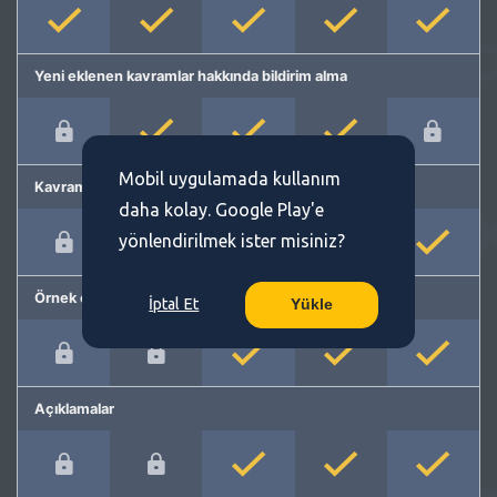
Yeni eklenen kavramlar hakkında bildirim alma
Mobil uygulamada kullanım
Kavram önerme
daha kolay. Google Play'e
yönlendirilmek ister misiniz?
Örnek cümleler
İptal Et
Yükle
Açıklamalar