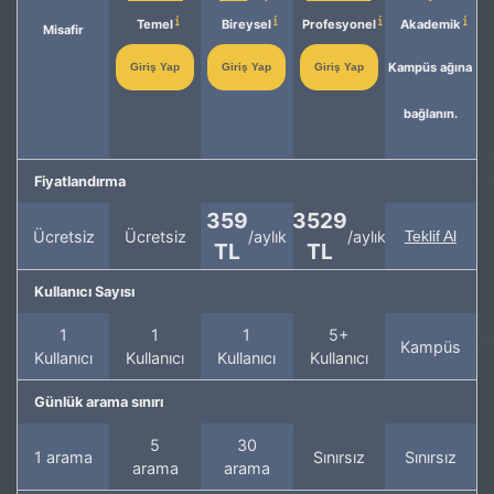
Temel
Bireysel
Profesyonel
Akademik
Misafir
Kampüs ağına
Giriş Yap
Giriş Yap
Giriş Yap
bağlanın.
Fiyatlandırma
359
3529
Ücretsiz
Ücretsiz
/aylık
/aylık
Teklif Al
TL
TL
Kullanıcı Sayısı
1
1
1
5+
Kampüs
Kullanıcı
Kullanıcı
Kullanıcı
Kullanıcı
Günlük arama sınırı
5
30
1 arama
Sınırsız
Sınırsız
arama
arama