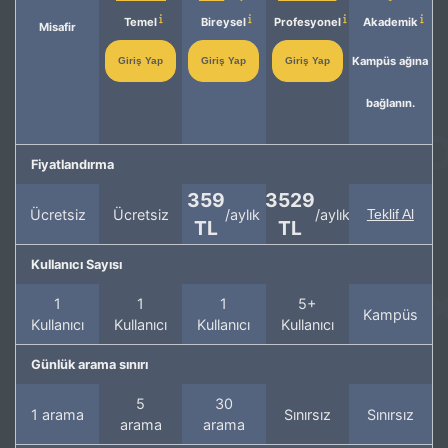
Temel
Bireysel
Profesyonel
Akademik
Misafir
Kampüs ağına
Giriş Yap
Giriş Yap
Giriş Yap
bağlanın.
Fiyatlandırma
359
3529
Ücretsiz
Ücretsiz
/aylık
/aylık
Teklif Al
TL
TL
Kullanıcı Sayısı
1
1
1
5+
Kampüs
Kullanıcı
Kullanıcı
Kullanıcı
Kullanıcı
Günlük arama sınırı
5
30
1 arama
Sınırsız
Sınırsız
arama
arama