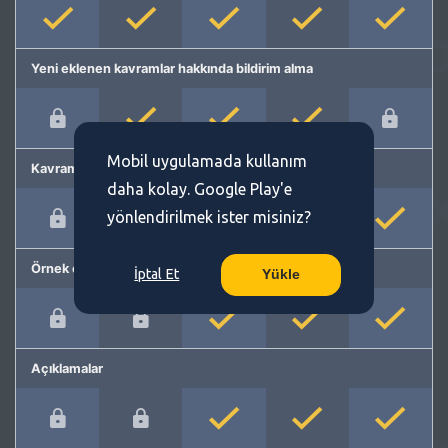
Yeni eklenen kavramlar hakkında bildirim alma
Mobil uygulamada kullanım
Kavram önerme
daha kolay. Google Play'e
yönlendirilmek ister misiniz?
Örnek cümleler
İptal Et
Yükle
Açıklamalar