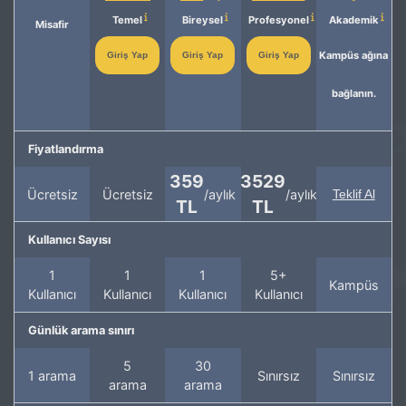
Temel
Bireysel
Profesyonel
Akademik
Misafir
Kampüs ağına
Giriş Yap
Giriş Yap
Giriş Yap
bağlanın.
Fiyatlandırma
359
3529
Ücretsiz
Ücretsiz
/aylık
/aylık
Teklif Al
TL
TL
Kullanıcı Sayısı
1
1
1
5+
Kampüs
Kullanıcı
Kullanıcı
Kullanıcı
Kullanıcı
Günlük arama sınırı
5
30
1 arama
Sınırsız
Sınırsız
arama
arama