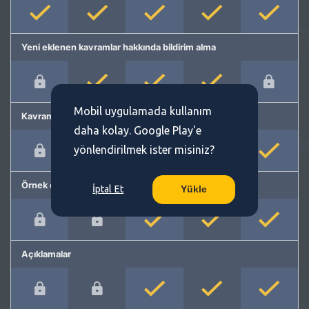
Yeni eklenen kavramlar hakkında bildirim alma
Mobil uygulamada kullanım
Kavram önerme
daha kolay. Google Play'e
yönlendirilmek ister misiniz?
Örnek cümleler
İptal Et
Yükle
Açıklamalar