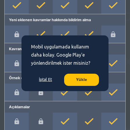
Yeni eklenen kavramlar hakkında bildirim alma
Mobil uygulamada kullanım
Kavram önerme
daha kolay. Google Play'e
yönlendirilmek ister misiniz?
Örnek cümleler
İptal Et
Yükle
Açıklamalar