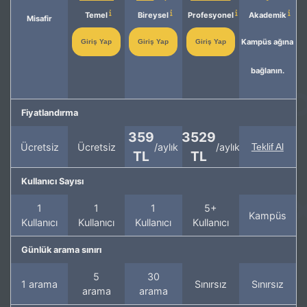
Temel
Bireysel
Profesyonel
Akademik
Misafir
Kampüs ağına
Giriş Yap
Giriş Yap
Giriş Yap
bağlanın.
Fiyatlandırma
359
3529
Ücretsiz
Ücretsiz
/aylık
/aylık
Teklif Al
TL
TL
Kullanıcı Sayısı
1
1
1
5+
Kampüs
Kullanıcı
Kullanıcı
Kullanıcı
Kullanıcı
Günlük arama sınırı
5
30
1 arama
Sınırsız
Sınırsız
arama
arama