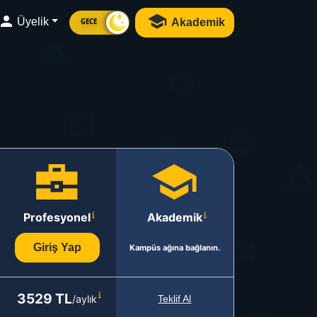
Üyelik
Akademik
GECE
Profesyonel
Akademik
Giriş Yap
Kampüs ağına bağlanın.
3529 TL
/aylık
Teklif Al