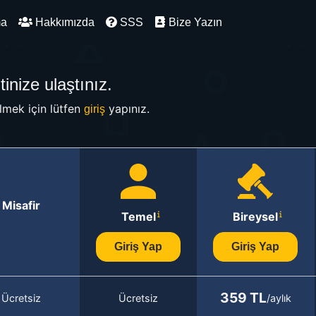
ma
Hakkımızda
SSS
Bize Yazın
inize ulaştınız.
mek için lütfen
yapınız.
giriş
Misafir
Temel
Bireysel
Giriş Yap
Giriş Yap
359 TL
Ücretsiz
Ücretsiz
/aylık