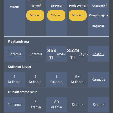
Temel
Bireysel
Profesyonel
Akademik
Misafir
Kampüs ağına
Giriş Yap
Giriş Yap
Giriş Yap
bağlanın.
Fiyatlandırma
359
3529
Ücretsiz
Ücretsiz
/aylık
/aylık
Teklif Al
TL
TL
Kullanıcı Sayısı
1
1
1
5+
Kampüs
Kullanıcı
Kullanıcı
Kullanıcı
Kullanıcı
Günlük arama sınırı
5
30
1 arama
Sınırsız
Sınırsız
arama
arama