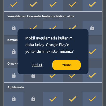
Yeni eklenen kavramlar hakkında bildirim alma
Mobil uygulamada kullanım
Kavram önerme
daha kolay. Google Play'e
yönlendirilmek ister misiniz?
Örnek cümleler
İptal Et
Yükle
Açıklamalar