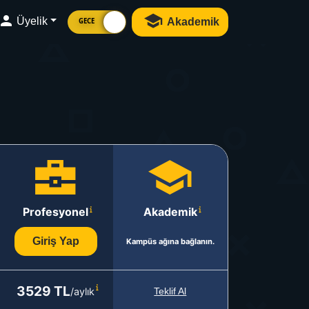
Üyelik
Akademik
GECE
Profesyonel
Akademik
Giriş Yap
Kampüs ağına bağlanın.
3529 TL
/aylık
Teklif Al