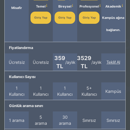
Temel
Bireysel
Profesyonel
Akademik
Misafir
Kampüs ağına
Giriş Yap
Giriş Yap
Giriş Yap
bağlanın.
Fiyatlandırma
359
3529
Ücretsiz
Ücretsiz
/aylık
/aylık
Teklif Al
TL
TL
Kullanıcı Sayısı
1
1
1
5+
Kampüs
Kullanıcı
Kullanıcı
Kullanıcı
Kullanıcı
Günlük arama sınırı
5
30
1 arama
Sınırsız
Sınırsız
arama
arama