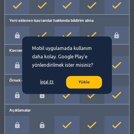
Yeni eklenen kavramlar hakkında bildirim alma
Mobil uygulamada kullanım
Kavram önerme
daha kolay. Google Play'e
yönlendirilmek ister misiniz?
Örnek cümleler
İptal Et
Yükle
Açıklamalar