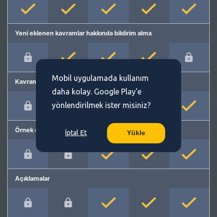
Yeni eklenen kavramlar hakkında bildirim alma
Mobil uygulamada kullanım
Kavram önerme
daha kolay. Google Play'e
yönlendirilmek ister misiniz?
Örnek cümleler
İptal Et
Yükle
Açıklamalar