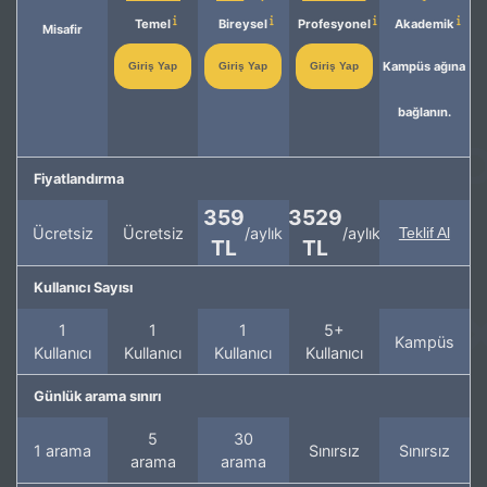
Temel
Bireysel
Profesyonel
Akademik
Misafir
Kampüs ağına
Giriş Yap
Giriş Yap
Giriş Yap
bağlanın.
Fiyatlandırma
359
3529
Ücretsiz
Ücretsiz
/aylık
/aylık
Teklif Al
TL
TL
Kullanıcı Sayısı
1
1
1
5+
Kampüs
Kullanıcı
Kullanıcı
Kullanıcı
Kullanıcı
Günlük arama sınırı
5
30
1 arama
Sınırsız
Sınırsız
arama
arama