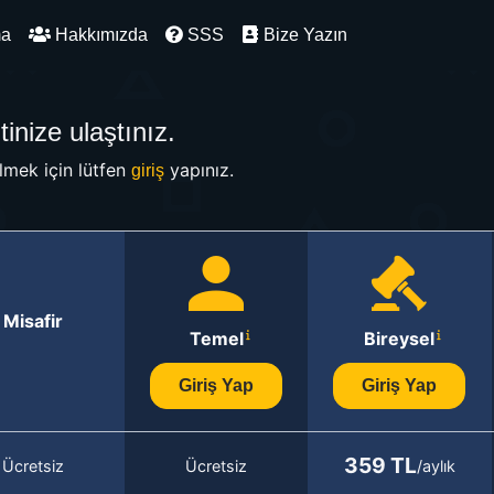
ma
Hakkımızda
SSS
Bize Yazın
inize ulaştınız.
mek için lütfen
yapınız.
giriş
Misafir
Temel
Bireysel
Giriş Yap
Giriş Yap
359 TL
Ücretsiz
Ücretsiz
/aylık