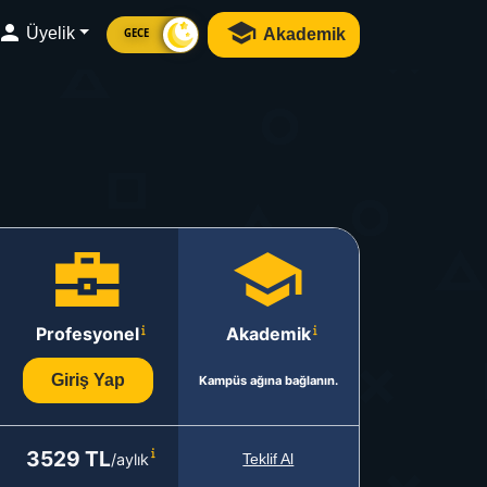
Üyelik
Akademik
GECE
Profesyonel
Akademik
Giriş Yap
Kampüs ağına bağlanın.
3529 TL
/aylık
Teklif Al