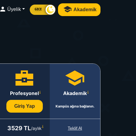
Üyelik
Akademik
GECE
Profesyonel
Akademik
Giriş Yap
Kampüs ağına bağlanın.
3529 TL
/aylık
Teklif Al