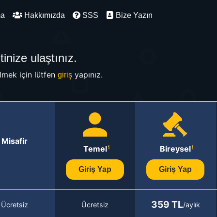
ma
Hakkımızda
SSS
Bize Yazın
inize ulaştınız.
mek için lütfen
yapınız.
giriş
Misafir
Temel
Bireysel
Giriş Yap
Giriş Yap
359 TL
Ücretsiz
Ücretsiz
/aylık