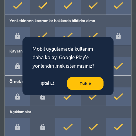
Yeni eklenen kavramlar hakkında bildirim alma
Mobil uygulamada kullanım
Kavram önerme
daha kolay. Google Play'e
yönlendirilmek ister misiniz?
Örnek cümleler
İptal Et
Yükle
Açıklamalar