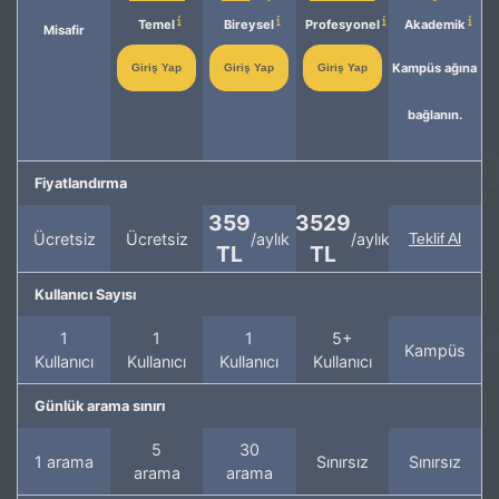
Temel
Bireysel
Profesyonel
Akademik
Misafir
Kampüs ağına
Giriş Yap
Giriş Yap
Giriş Yap
bağlanın.
Fiyatlandırma
359
3529
Ücretsiz
Ücretsiz
/aylık
/aylık
Teklif Al
TL
TL
Kullanıcı Sayısı
1
1
1
5+
Kampüs
Kullanıcı
Kullanıcı
Kullanıcı
Kullanıcı
Günlük arama sınırı
5
30
1 arama
Sınırsız
Sınırsız
arama
arama