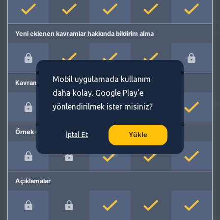
Yeni eklenen kavramlar hakkında bildirim alma
Mobil uygulamada kullanım
Kavram önerme
daha kolay. Google Play'e
yönlendirilmek ister misiniz?
Örnek cümleler
İptal Et
Yükle
Açıklamalar