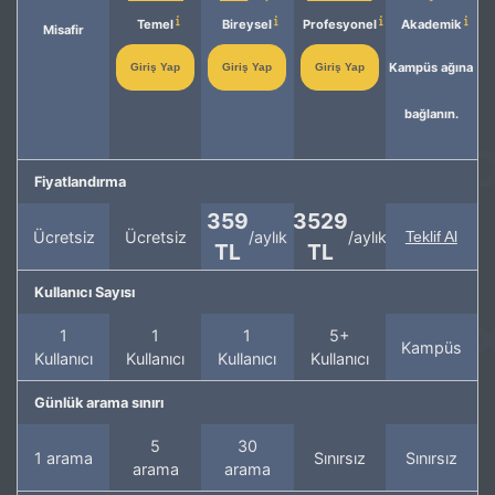
Temel
Bireysel
Profesyonel
Akademik
Misafir
Kampüs ağına
Giriş Yap
Giriş Yap
Giriş Yap
bağlanın.
Fiyatlandırma
359
3529
Ücretsiz
Ücretsiz
/aylık
/aylık
Teklif Al
TL
TL
Kullanıcı Sayısı
1
1
1
5+
Kampüs
Kullanıcı
Kullanıcı
Kullanıcı
Kullanıcı
Günlük arama sınırı
5
30
1 arama
Sınırsız
Sınırsız
arama
arama