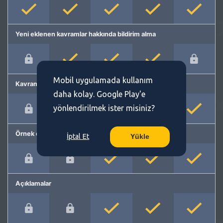
Yeni eklenen kavramlar hakkında bildirim alma
Mobil uygulamada kullanım
Kavram önerme
daha kolay. Google Play'e
yönlendirilmek ister misiniz?
Örnek cümleler
İptal Et
Yükle
Açıklamalar