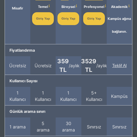
Temel
Bireysel
Profesyonel
Akademik
Misafir
Kampüs ağına
Giriş Yap
Giriş Yap
Giriş Yap
bağlanın.
Fiyatlandırma
359
3529
Ücretsiz
Ücretsiz
/aylık
/aylık
Teklif Al
TL
TL
Kullanıcı Sayısı
1
1
1
5+
Kampüs
Kullanıcı
Kullanıcı
Kullanıcı
Kullanıcı
Günlük arama sınırı
5
30
1 arama
Sınırsız
Sınırsız
arama
arama