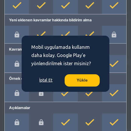
Yeni eklenen kavramlar hakkında bildirim alma
Mobil uygulamada kullanım
Kavram önerme
daha kolay. Google Play'e
yönlendirilmek ister misiniz?
Örnek cümleler
İptal Et
Yükle
Açıklamalar