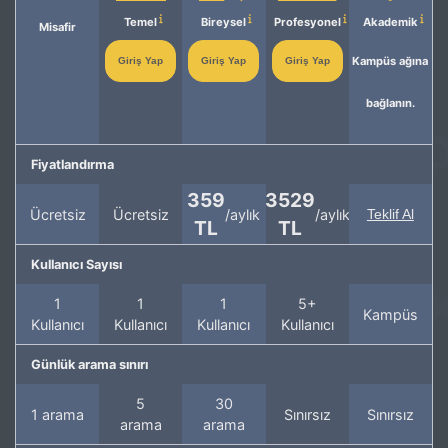
Temel
Bireysel
Profesyonel
Akademik
Misafir
Kampüs ağına
Giriş Yap
Giriş Yap
Giriş Yap
bağlanın.
Fiyatlandırma
359
3529
Ücretsiz
Ücretsiz
/aylık
/aylık
Teklif Al
TL
TL
Kullanıcı Sayısı
1
1
1
5+
Kampüs
Kullanıcı
Kullanıcı
Kullanıcı
Kullanıcı
Günlük arama sınırı
5
30
1 arama
Sınırsız
Sınırsız
arama
arama