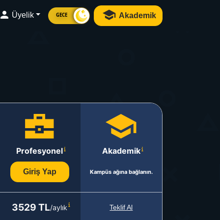
Üyelik
Akademik
GECE
Profesyonel
Akademik
Giriş Yap
Kampüs ağına bağlanın.
3529 TL
/aylık
Teklif Al