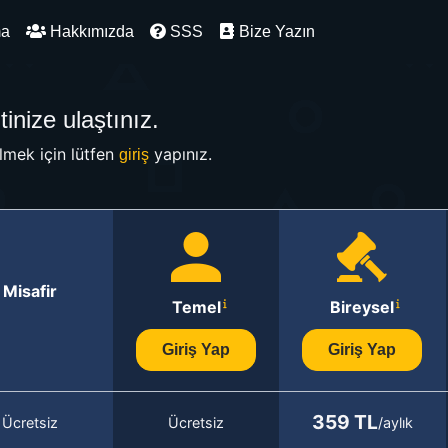
ma
Hakkımızda
SSS
Bize Yazın
inize ulaştınız.
mek için lütfen
yapınız.
giriş
Misafir
Temel
Bireysel
Giriş Yap
Giriş Yap
359 TL
Ücretsiz
Ücretsiz
/aylık