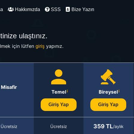
ma
Hakkımızda
SSS
Bize Yazın
inize ulaştınız.
mek için lütfen
yapınız.
giriş
Misafir
Temel
Bireysel
Giriş Yap
Giriş Yap
359 TL
Ücretsiz
Ücretsiz
/aylık