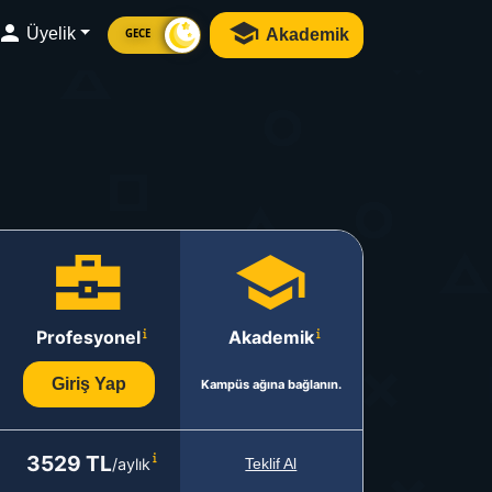
Üyelik
Akademik
GECE
Profesyonel
Akademik
Giriş Yap
Kampüs ağına bağlanın.
3529 TL
/aylık
Teklif Al