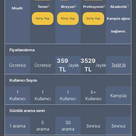
Temel
Bireysel
Profesyonel
Akademik
Misafir
Kampüs ağına
Giriş Yap
Giriş Yap
Giriş Yap
bağlanın.
Fiyatlandırma
359
3529
Ücretsiz
Ücretsiz
/aylık
/aylık
Teklif Al
TL
TL
Kullanıcı Sayısı
1
1
1
5+
Kampüs
Kullanıcı
Kullanıcı
Kullanıcı
Kullanıcı
Günlük arama sınırı
5
30
1 arama
Sınırsız
Sınırsız
arama
arama