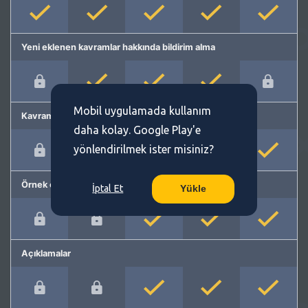
Yeni eklenen kavramlar hakkında bildirim alma
Mobil uygulamada kullanım
Kavram önerme
daha kolay. Google Play'e
yönlendirilmek ister misiniz?
Örnek cümleler
İptal Et
Yükle
Açıklamalar