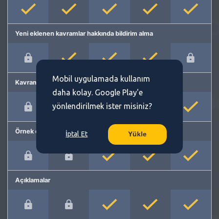
Yeni eklenen kavramlar hakkında bildirim alma
Mobil uygulamada kullanım
Kavram önerme
daha kolay. Google Play'e
yönlendirilmek ister misiniz?
Örnek cümleler
İptal Et
Yükle
Açıklamalar