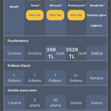
Temel
Bireysel
Profesyonel
Akademik
Misafir
Kampüs ağına
Giriş Yap
Giriş Yap
Giriş Yap
bağlanın.
Fiyatlandırma
359
3529
Ücretsiz
Ücretsiz
/aylık
/aylık
Teklif Al
TL
TL
Kullanıcı Sayısı
1
1
1
5+
Kampüs
Kullanıcı
Kullanıcı
Kullanıcı
Kullanıcı
Günlük arama sınırı
5
30
1 arama
Sınırsız
Sınırsız
arama
arama