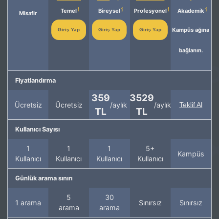
Temel
Bireysel
Profesyonel
Akademik
Misafir
Kampüs ağına
Giriş Yap
Giriş Yap
Giriş Yap
bağlanın.
Fiyatlandırma
359
3529
Ücretsiz
Ücretsiz
/aylık
/aylık
Teklif Al
TL
TL
Kullanıcı Sayısı
1
1
1
5+
Kampüs
Kullanıcı
Kullanıcı
Kullanıcı
Kullanıcı
Günlük arama sınırı
5
30
1 arama
Sınırsız
Sınırsız
arama
arama