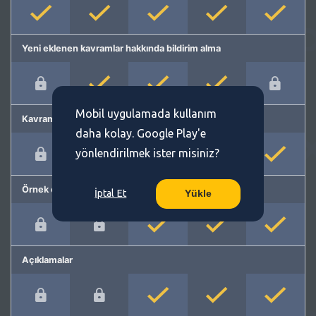
Yeni eklenen kavramlar hakkında bildirim alma
Mobil uygulamada kullanım
Kavram önerme
daha kolay. Google Play'e
yönlendirilmek ister misiniz?
Örnek cümleler
İptal Et
Yükle
Açıklamalar