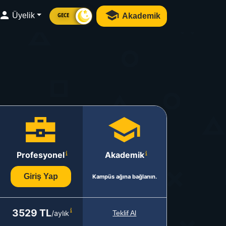
Üyelik
Akademik
GECE
Profesyonel
Akademik
Giriş Yap
Kampüs ağına bağlanın.
3529 TL
/aylık
Teklif Al