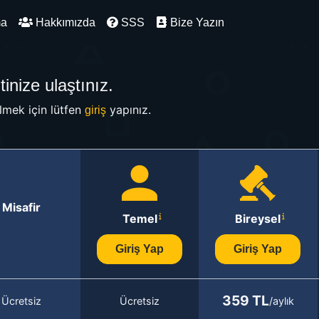
ma
Hakkımızda
SSS
Bize Yazın
inize ulaştınız.
mek için lütfen
yapınız.
giriş
Misafir
Temel
Bireysel
Giriş Yap
Giriş Yap
359 TL
Ücretsiz
Ücretsiz
/aylık