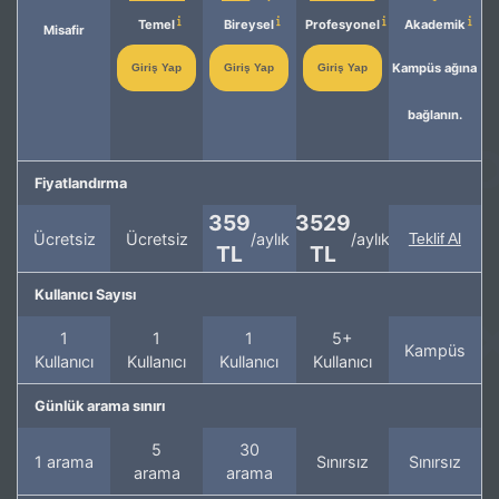
Temel
Bireysel
Profesyonel
Akademik
Misafir
Kampüs ağına
Giriş Yap
Giriş Yap
Giriş Yap
bağlanın.
Fiyatlandırma
359
3529
Ücretsiz
Ücretsiz
/aylık
/aylık
Teklif Al
TL
TL
Kullanıcı Sayısı
1
1
1
5+
Kampüs
Kullanıcı
Kullanıcı
Kullanıcı
Kullanıcı
Günlük arama sınırı
5
30
1 arama
Sınırsız
Sınırsız
arama
arama