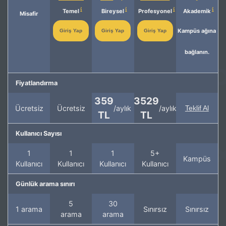
Temel
Bireysel
Profesyonel
Akademik
Misafir
Kampüs ağına
Giriş Yap
Giriş Yap
Giriş Yap
bağlanın.
Fiyatlandırma
359
3529
Ücretsiz
Ücretsiz
/aylık
/aylık
Teklif Al
TL
TL
Kullanıcı Sayısı
1
1
1
5+
Kampüs
Kullanıcı
Kullanıcı
Kullanıcı
Kullanıcı
Günlük arama sınırı
5
30
1 arama
Sınırsız
Sınırsız
arama
arama