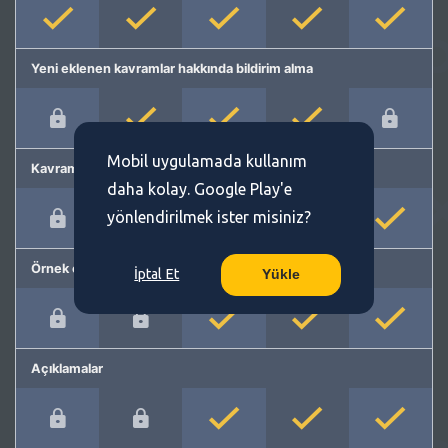
Yeni eklenen kavramlar hakkında bildirim alma
Mobil uygulamada kullanım
Kavram önerme
daha kolay. Google Play'e
yönlendirilmek ister misiniz?
Örnek cümleler
İptal Et
Yükle
Açıklamalar