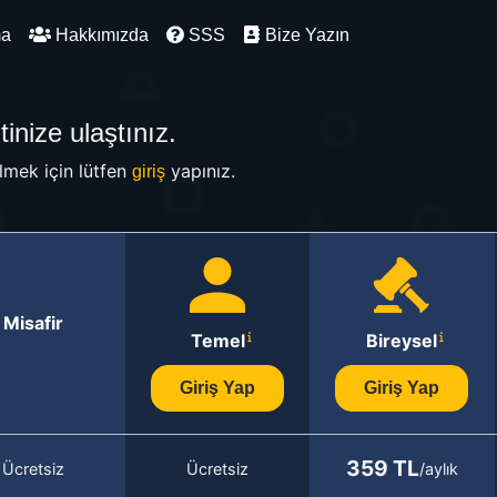
ma
Hakkımızda
SSS
Bize Yazın
inize ulaştınız.
mek için lütfen
yapınız.
giriş
Misafir
Temel
Bireysel
Giriş Yap
Giriş Yap
359 TL
Ücretsiz
Ücretsiz
/aylık