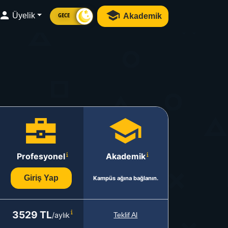
Üyelik
Akademik
GECE
Profesyonel
Akademik
Giriş Yap
Kampüs ağına bağlanın.
3529 TL
/aylık
Teklif Al