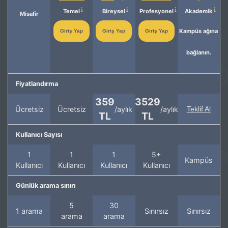
Temel
Bireysel
Profesyonel
Akademik
Misafir
Kampüs ağına
Giriş Yap
Giriş Yap
Giriş Yap
bağlanın.
Fiyatlandırma
359
3529
Ücretsiz
Ücretsiz
/aylık
/aylık
Teklif Al
TL
TL
Kullanıcı Sayısı
1
1
1
5+
Kampüs
Kullanıcı
Kullanıcı
Kullanıcı
Kullanıcı
Günlük arama sınırı
5
30
1 arama
Sınırsız
Sınırsız
arama
arama