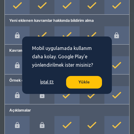
Yeni eklenen kavramlar hakkında bildirim alma
Mobil uygulamada kullanım
Kavram önerme
daha kolay. Google Play'e
yönlendirilmek ister misiniz?
Örnek cümleler
İptal Et
Yükle
Açıklamalar