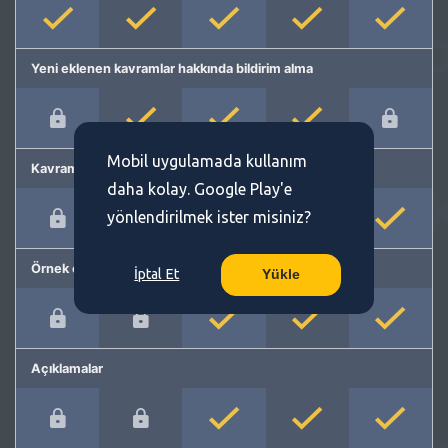
Yeni eklenen kavramlar hakkında bildirim alma
Mobil uygulamada kullanım
Kavram önerme
daha kolay. Google Play'e
yönlendirilmek ister misiniz?
Örnek cümleler
İptal Et
Yükle
Açıklamalar