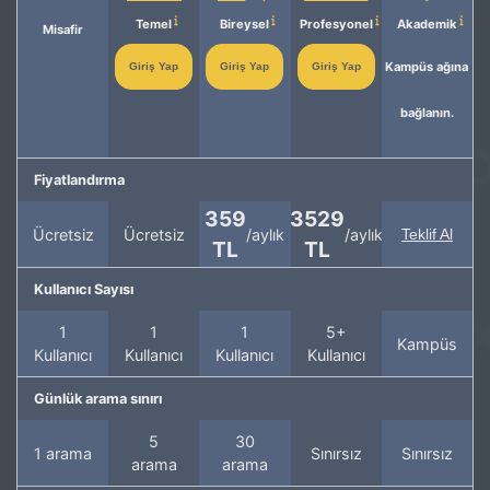
Temel
Bireysel
Profesyonel
Akademik
Misafir
Kampüs ağına
Giriş Yap
Giriş Yap
Giriş Yap
bağlanın.
Fiyatlandırma
359
3529
Ücretsiz
Ücretsiz
/aylık
/aylık
Teklif Al
TL
TL
Kullanıcı Sayısı
1
1
1
5+
Kampüs
Kullanıcı
Kullanıcı
Kullanıcı
Kullanıcı
Günlük arama sınırı
5
30
1 arama
Sınırsız
Sınırsız
arama
arama