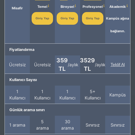
Temel
Bireysel
Profesyonel
Akademik
Misafir
Kampüs ağına
Giriş Yap
Giriş Yap
Giriş Yap
bağlanın.
Fiyatlandırma
359
3529
Ücretsiz
Ücretsiz
/aylık
/aylık
Teklif Al
TL
TL
Kullanıcı Sayısı
1
1
1
5+
Kampüs
Kullanıcı
Kullanıcı
Kullanıcı
Kullanıcı
Günlük arama sınırı
5
30
1 arama
Sınırsız
Sınırsız
arama
arama