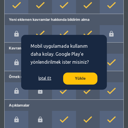
Yeni eklenen kavramlar hakkında bildirim alma
Mobil uygulamada kullanım
Kavram önerme
daha kolay. Google Play'e
yönlendirilmek ister misiniz?
Örnek cümleler
İptal Et
Yükle
Açıklamalar