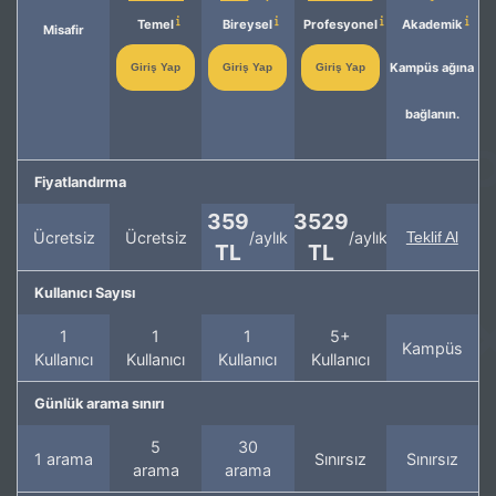
Temel
Bireysel
Profesyonel
Akademik
Misafir
Kampüs ağına
Giriş Yap
Giriş Yap
Giriş Yap
bağlanın.
Fiyatlandırma
359
3529
Ücretsiz
Ücretsiz
/aylık
/aylık
Teklif Al
TL
TL
Kullanıcı Sayısı
1
1
1
5+
Kampüs
Kullanıcı
Kullanıcı
Kullanıcı
Kullanıcı
Günlük arama sınırı
5
30
1 arama
Sınırsız
Sınırsız
arama
arama