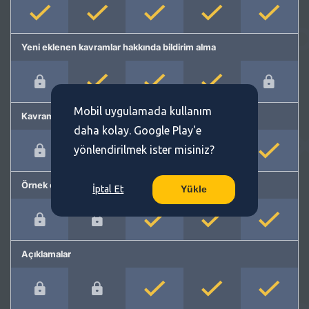
Yeni eklenen kavramlar hakkında bildirim alma
Mobil uygulamada kullanım
Kavram önerme
daha kolay. Google Play'e
yönlendirilmek ister misiniz?
Örnek cümleler
İptal Et
Yükle
Açıklamalar