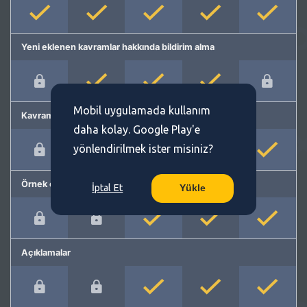
Yeni eklenen kavramlar hakkında bildirim alma
Mobil uygulamada kullanım
Kavram önerme
daha kolay. Google Play'e
yönlendirilmek ister misiniz?
Örnek cümleler
İptal Et
Yükle
Açıklamalar