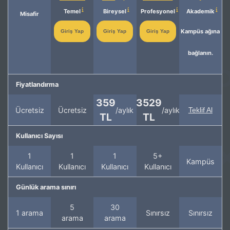
Temel
Bireysel
Profesyonel
Akademik
Misafir
Kampüs ağına
Giriş Yap
Giriş Yap
Giriş Yap
bağlanın.
Fiyatlandırma
359
3529
Ücretsiz
Ücretsiz
/aylık
/aylık
Teklif Al
TL
TL
Kullanıcı Sayısı
1
1
1
5+
Kampüs
Kullanıcı
Kullanıcı
Kullanıcı
Kullanıcı
Günlük arama sınırı
5
30
1 arama
Sınırsız
Sınırsız
arama
arama