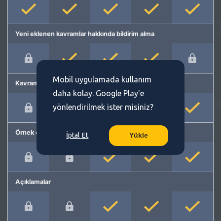
Yeni eklenen kavramlar hakkında bildirim alma
Mobil uygulamada kullanım
Kavram önerme
daha kolay. Google Play'e
yönlendirilmek ister misiniz?
Örnek cümleler
İptal Et
Yükle
Açıklamalar