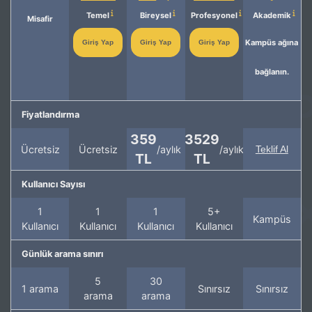
Temel
Bireysel
Profesyonel
Akademik
Misafir
Kampüs ağına
Giriş Yap
Giriş Yap
Giriş Yap
bağlanın.
Fiyatlandırma
359
3529
Ücretsiz
Ücretsiz
/aylık
/aylık
Teklif Al
TL
TL
Kullanıcı Sayısı
1
1
1
5+
Kampüs
Kullanıcı
Kullanıcı
Kullanıcı
Kullanıcı
Günlük arama sınırı
5
30
1 arama
Sınırsız
Sınırsız
arama
arama