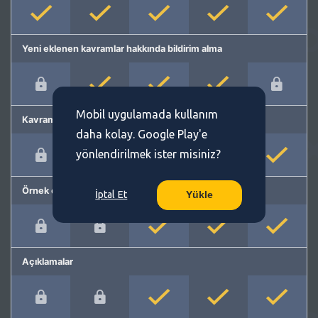
Yeni eklenen kavramlar hakkında bildirim alma
Mobil uygulamada kullanım
Kavram önerme
daha kolay. Google Play'e
yönlendirilmek ister misiniz?
Örnek cümleler
İptal Et
Yükle
Açıklamalar