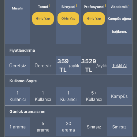
Temel
Bireysel
Profesyonel
Akademik
Misafir
Kampüs ağına
Giriş Yap
Giriş Yap
Giriş Yap
bağlanın.
Fiyatlandırma
359
3529
Ücretsiz
Ücretsiz
/aylık
/aylık
Teklif Al
TL
TL
Kullanıcı Sayısı
1
1
1
5+
Kampüs
Kullanıcı
Kullanıcı
Kullanıcı
Kullanıcı
Günlük arama sınırı
5
30
1 arama
Sınırsız
Sınırsız
arama
arama