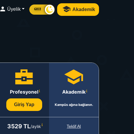
Üyelik
Akademik
GECE
Profesyonel
Akademik
Giriş Yap
Kampüs ağına bağlanın.
3529 TL
/aylık
Teklif Al