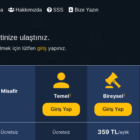
ma
Hakkımızda
SSS
Bize Yazın
inize ulaştınız.
mek için lütfen
yapınız.
giriş
Misafir
Temel
Bireysel
Giriş Yap
Giriş Yap
359 TL
Ücretsiz
Ücretsiz
/aylık