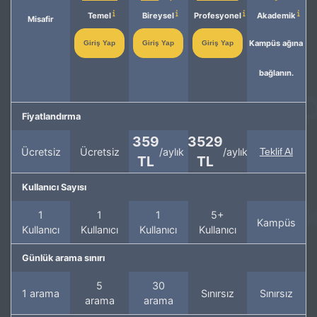
Temel
Bireysel
Profesyonel
Akademik
Misafir
Kampüs ağına
Giriş Yap
Giriş Yap
Giriş Yap
bağlanın.
Fiyatlandırma
359
3529
Ücretsiz
Ücretsiz
/aylık
/aylık
Teklif Al
TL
TL
Kullanıcı Sayısı
1
1
1
5+
Kampüs
Kullanıcı
Kullanıcı
Kullanıcı
Kullanıcı
Günlük arama sınırı
5
30
1 arama
Sınırsız
Sınırsız
arama
arama