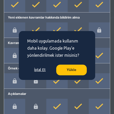
Yeni eklenen kavramlar hakkında bildirim alma
Mobil uygulamada kullanım
Kavram önerme
daha kolay. Google Play'e
yönlendirilmek ister misiniz?
Örnek cümleler
İptal Et
Yükle
Açıklamalar