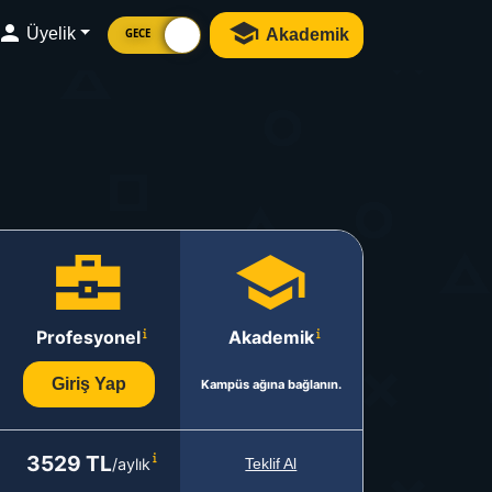
Üyelik
Akademik
GECE
Profesyonel
Akademik
Giriş Yap
Kampüs ağına bağlanın.
3529 TL
/aylık
Teklif Al