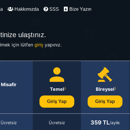
ma
Hakkımızda
SSS
Bize Yazın
inize ulaştınız.
mek için lütfen
yapınız.
giriş
Misafir
Temel
Bireysel
Giriş Yap
Giriş Yap
359 TL
Ücretsiz
Ücretsiz
/aylık