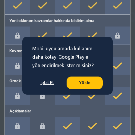
Yeni eklenen kavramlar hakkında bildirim alma
Mobil uygulamada kullanım
Kavram önerme
daha kolay. Google Play'e
yönlendirilmek ister misiniz?
Örnek cümleler
İptal Et
Yükle
Açıklamalar