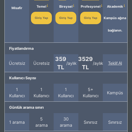
Temel
Bireysel
Profesyonel
Akademik
Misafir
Kampüs ağına
Giriş Yap
Giriş Yap
Giriş Yap
bağlanın.
Fiyatlandırma
359
3529
Ücretsiz
Ücretsiz
/aylık
/aylık
Teklif Al
TL
TL
Kullanıcı Sayısı
1
1
1
5+
Kampüs
Kullanıcı
Kullanıcı
Kullanıcı
Kullanıcı
Günlük arama sınırı
5
30
1 arama
Sınırsız
Sınırsız
arama
arama