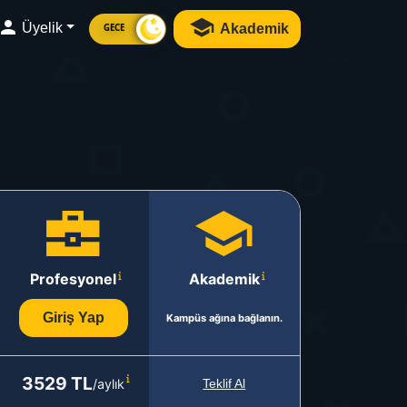
Üyelik
Akademik
GECE
Profesyonel
Akademik
Giriş Yap
Kampüs ağına bağlanın.
3529 TL
/aylık
Teklif Al