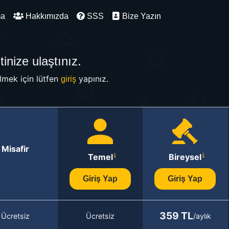
ma
Hakkımızda
SSS
Bize Yazın
inize ulaştınız.
mek için lütfen
yapınız.
giriş
Misafir
Temel
Bireysel
Giriş Yap
Giriş Yap
359 TL
Ücretsiz
Ücretsiz
/aylık