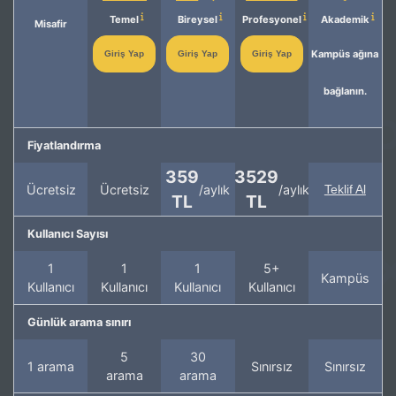
Temel
Bireysel
Profesyonel
Akademik
Misafir
Kampüs ağına
Giriş Yap
Giriş Yap
Giriş Yap
bağlanın.
Fiyatlandırma
359
3529
Ücretsiz
Ücretsiz
/aylık
/aylık
Teklif Al
TL
TL
Kullanıcı Sayısı
1
1
1
5+
Kampüs
Kullanıcı
Kullanıcı
Kullanıcı
Kullanıcı
Günlük arama sınırı
5
30
1 arama
Sınırsız
Sınırsız
arama
arama