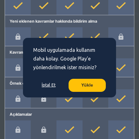
Yeni eklenen kavramlar hakkında bildirim alma
Mobil uygulamada kullanım
Kavram önerme
daha kolay. Google Play'e
yönlendirilmek ister misiniz?
Örnek cümleler
İptal Et
Yükle
Açıklamalar