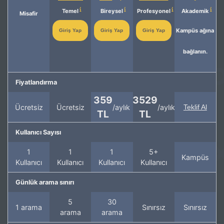
Temel
Bireysel
Profesyonel
Akademik
Misafir
Kampüs ağına
Giriş Yap
Giriş Yap
Giriş Yap
bağlanın.
Fiyatlandırma
359
3529
Ücretsiz
Ücretsiz
/aylık
/aylık
Teklif Al
TL
TL
Kullanıcı Sayısı
1
1
1
5+
Kampüs
Kullanıcı
Kullanıcı
Kullanıcı
Kullanıcı
Günlük arama sınırı
5
30
1 arama
Sınırsız
Sınırsız
arama
arama