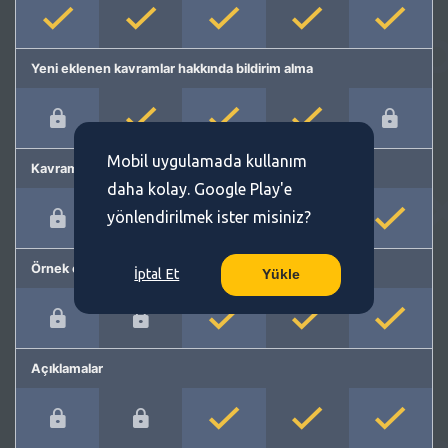
Yeni eklenen kavramlar hakkında bildirim alma
Mobil uygulamada kullanım
Kavram önerme
daha kolay. Google Play'e
yönlendirilmek ister misiniz?
Örnek cümleler
İptal Et
Yükle
Açıklamalar