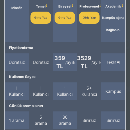
Temel
Bireysel
Profesyonel
Akademik
Misafir
Kampüs ağına
Giriş Yap
Giriş Yap
Giriş Yap
bağlanın.
Fiyatlandırma
359
3529
Ücretsiz
Ücretsiz
/aylık
/aylık
Teklif Al
TL
TL
Kullanıcı Sayısı
1
1
1
5+
Kampüs
Kullanıcı
Kullanıcı
Kullanıcı
Kullanıcı
Günlük arama sınırı
5
30
1 arama
Sınırsız
Sınırsız
arama
arama