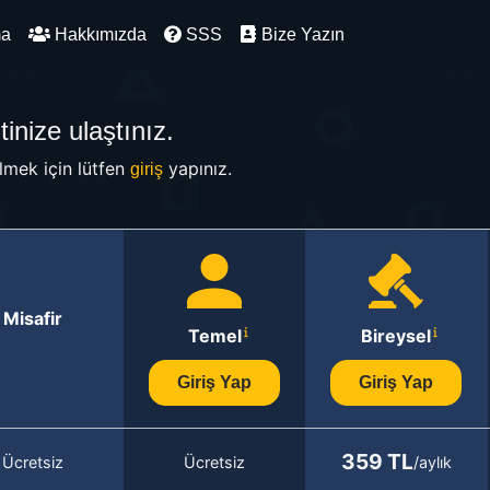
ma
Hakkımızda
SSS
Bize Yazın
inize ulaştınız.
mek için lütfen
yapınız.
giriş
Misafir
Temel
Bireysel
Giriş Yap
Giriş Yap
359 TL
Ücretsiz
Ücretsiz
/aylık