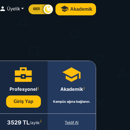
Üyelik
Akademik
GECE
Profesyonel
Akademik
Giriş Yap
Kampüs ağına bağlanın.
3529 TL
/aylık
Teklif Al