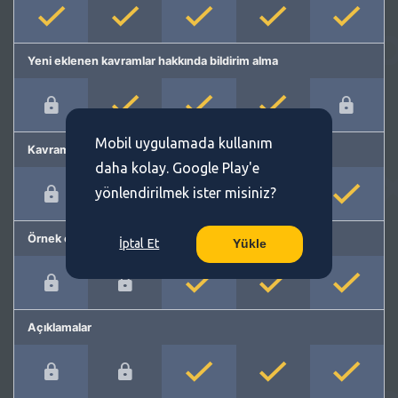
Yeni eklenen kavramlar hakkında bildirim alma
Mobil uygulamada kullanım
Kavram önerme
daha kolay. Google Play'e
yönlendirilmek ister misiniz?
Örnek cümleler
İptal Et
Yükle
Açıklamalar