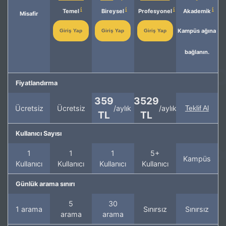
Temel
Bireysel
Profesyonel
Akademik
Misafir
Kampüs ağına
Giriş Yap
Giriş Yap
Giriş Yap
bağlanın.
Fiyatlandırma
359
3529
Ücretsiz
Ücretsiz
/aylık
/aylık
Teklif Al
TL
TL
Kullanıcı Sayısı
1
1
1
5+
Kampüs
Kullanıcı
Kullanıcı
Kullanıcı
Kullanıcı
Günlük arama sınırı
5
30
1 arama
Sınırsız
Sınırsız
arama
arama