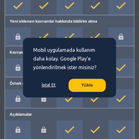
Yeni eklenen kavramlar hakkında bildirim alma
Mobil uygulamada kullanım
Kavram önerme
daha kolay. Google Play'e
yönlendirilmek ister misiniz?
Örnek cümleler
İptal Et
Yükle
Açıklamalar