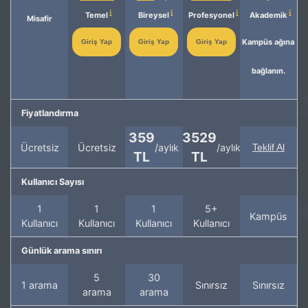
Temel
Bireysel
Profesyonel
Akademik
Misafir
Kampüs ağına
Giriş Yap
Giriş Yap
Giriş Yap
bağlanın.
Fiyatlandırma
359
3529
Ücretsiz
Ücretsiz
/aylık
/aylık
Teklif Al
TL
TL
Kullanıcı Sayısı
1
1
1
5+
Kampüs
Kullanıcı
Kullanıcı
Kullanıcı
Kullanıcı
Günlük arama sınırı
5
30
1 arama
Sınırsız
Sınırsız
arama
arama