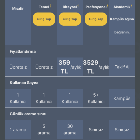
Temel
Bireysel
Profesyonel
Akademik
Misafir
Kampüs ağına
Giriş Yap
Giriş Yap
Giriş Yap
bağlanın.
Fiyatlandırma
359
3529
Ücretsiz
Ücretsiz
/aylık
/aylık
Teklif Al
TL
TL
Kullanıcı Sayısı
1
1
1
5+
Kampüs
Kullanıcı
Kullanıcı
Kullanıcı
Kullanıcı
Günlük arama sınırı
5
30
1 arama
Sınırsız
Sınırsız
arama
arama