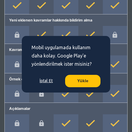
Yeni eklenen kavramlar hakkında bildirim alma
Mobil uygulamada kullanım
Kavram önerme
daha kolay. Google Play'e
yönlendirilmek ister misiniz?
Örnek cümleler
İptal Et
Yükle
Açıklamalar